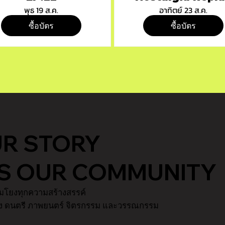
presents
พุธ 19 ส.ค.
อาทิตย์ 23 ส.ค.
"PLAYGROUND
ซื้อบัตร
ซื้อบัตร
UR STORY
ES OUR COMMUNITY
่อมโยงทุกความสร้างสรรค์
ดง ดนตรี ภาพยนตร์ จิตรกรรม และวรรณกรรม