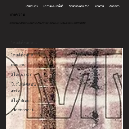
เกี่ยวกับเรา
บริการและเช่าพื้นที่
อีเวนต์และคอนเสิร์ต
บทความ
ติดต่อเรา
บทความ
คัดสรรคอนเทนต์ไลฟ์สไตล์ ดนตรี และศิลปะ ที่รวมเอาตัวตนและความเป็น LIDO CONNECT ไว้ในที่เดียว
โพสต์ทั้งหมด
โพสต์ทั้งหมด
บทความ
ลิโด้แนะนำ
โปรไฟล์ศิลปิน
อาร์ต
ลิโด้อัปเดต
lidoconnect