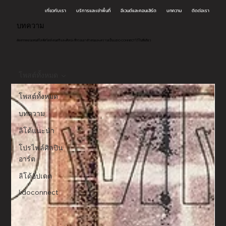
เกี่ยวกับเรา
บริการและเช่าพื้นที่
อีเวนต์และคอนเสิร์ต
บทความ
ติดต่อเรา
บทความ
คัดสรรคอนเทนต์ไลฟ์สไตล์ ดนตรี และศิลปะ ที่รวมเอาตัวตนและความเป็น LIDO CONNECT ไว้ในที่เดียว
โพสต์ทั้งหมด
โพสต์ทั้งหมด
บทความ
ลิโด้แนะนำ
โปรไฟล์ศิลปิน
อาร์ต
ลิโด้อัปเดต
lidoconnect