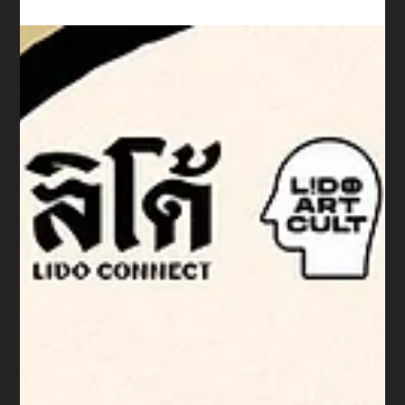
Lido Connect
26 ก.ค. 2566
ทุกคนนนน มี Crybaby เป็นของตัวเองกันอ๊ะยัง 👀 ?
วินาทีนี้คงไม่มีใครฮอตฮิตเท่าน้อง Crybaby แล้วว ! 🥹 คาแรคเตอร์เด็กน้อยเจ้าน้ำตาที่ใครเห็นก็ใจละลาย ผลงานจาก
Molly หรือคุณมด นิสา ศรีคำดี ศิลปินชาวไทยที่ได้ออกผลงานอาร์ตทอยกับทาง POP MART ตอนนี้เปิดให้ทุกคนออก
แบบน้อนนน ได้ตามสไตล์ของตัวเอง