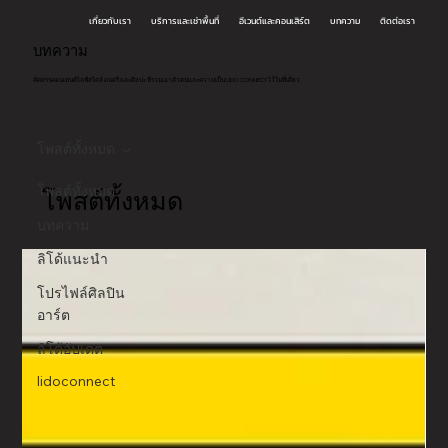
เกี่ยวกับเรา
บริการและเช่าพื้นที่
อีเวนต์และคอนเสิร์ต
บทความ
ติดต่อเรา
บทความ
คัดสรรคอนเทนต์ไลฟ์สไตล์ ดนตรี และศิลปะ ที่รวมเอาตัวตนและความเป็น LIDO CONNECT ไว้ในที่เดียว
โพสต์ทั้งหมด
โพสต์ทั้งหมด
โพสต์ทั้งหมด
บทความ
ลิโด้แนะนำ
โปรไฟล์ศิลปิน
อาร์ต
ลิโด้อัปเดต
lidoconnect