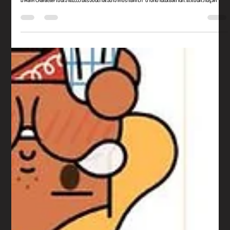
Lido Connect
2 ส.ค. 2566
Profile Art เธอ - Chachiato House
ลิโด้แนะนำ 🧑🏻‍🎨 Profile Art เธอ - Chachiato House หรือ ณัช ณัชชา พลอยงาม ศิลปินเจ้าของลายเส้นปุ๊กปิ๊กที่
มี Main Character เป็นเจ้าแมววัว มีแรงบันดาลใจมาจากประโยคที่ว่า "บางทีบ้านไม่ใช่สถานที่..แต่เป็นความรู้สึก"