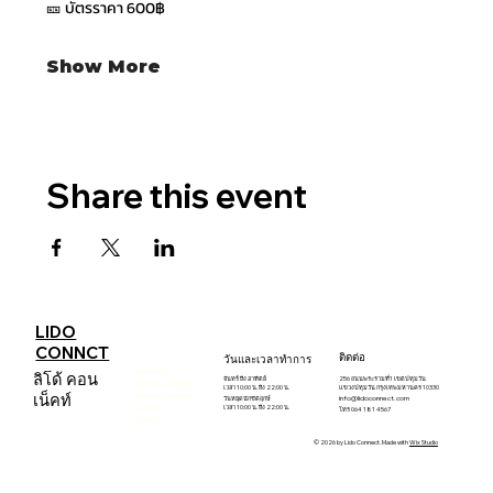
🎫 บัตรราคา 600฿
Show More
Share this event
LIDO
CONNCT
ติดต่อ
วันและเวลาทำการ
เกี่ยวกับเรา
ลิโด้ คอน
จันทร์ ถึง อาทิตย์
256 ถนนพระรามที่1 เขตปทุมวัน
บริการและเช่าพื้นที่
เวลา 10:00 น. ถึง 22:00 น.
แขวงปทุมวัน กรุงเทพมหานคร 10330
อีเวนต์และคอนเสิร์ต
เน็คท์
วันหยุดนักขัตฤกษ์
info@lidoconnect.com
บทความ
เวลา 10:00 น. ถึง 22:00 น.
โทร 064 181 4567
ติดต่อเรา
© 2026 by Lido Connect. Made with
Wix Studio